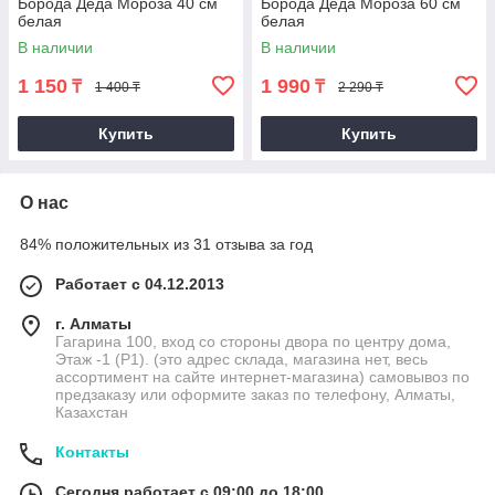
Борода Деда Мороза 40 см
Борода Деда Мороза 60 см
белая
белая
В наличии
В наличии
1 150
1 990
₸
₸
1 400 ₸
2 290 ₸
Купить
Купить
О нас
84% положительных из 31 отзыва за год
Работает с 04.12.2013
г. Алматы
Гагарина 100, вход со стороны двора по центру дома,
Этаж -1 (P1). (это адрес склада, магазина нет, весь
ассортимент на сайте интернет-магазина) самовывоз по
предзаказу или оформите заказ по телефону, Алматы,
Казахстан
Контакты
Сегодня работает с 09:00 до 18:00