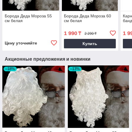
Борода Деда Мороза 55
Борода Деда Мороза 60
Карн
см белая
см белая
банд
1 990
1 9
₸
2 290 ₸
Цену уточняйте
Купить
Акционные предложения и новинки
–18%
–13%