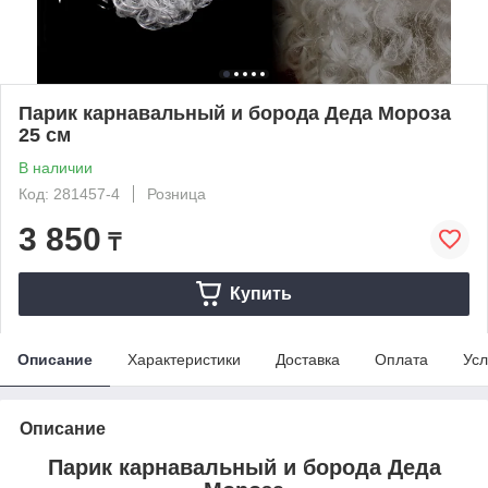
Парик карнавальный и борода Деда Мороза
25 см
В наличии
Код: 281457-4
Розница
3 850
₸
Купить
Описание
Характеристики
Доставка
Оплата
Усл
Описание
Парик карнавальный и борода Деда