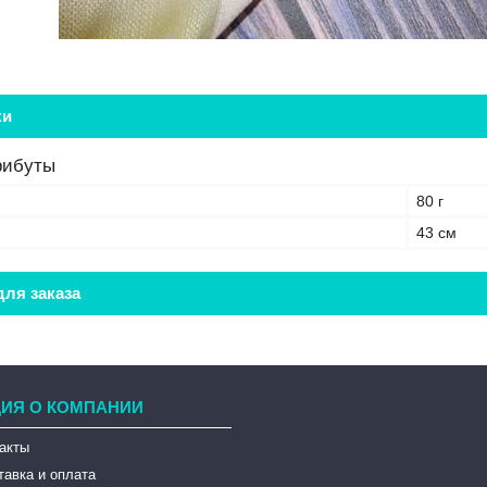
ки
рибуты
80 г
43 см
ля заказа
ИЯ О КОМПАНИИ
такты
тавка и оплата