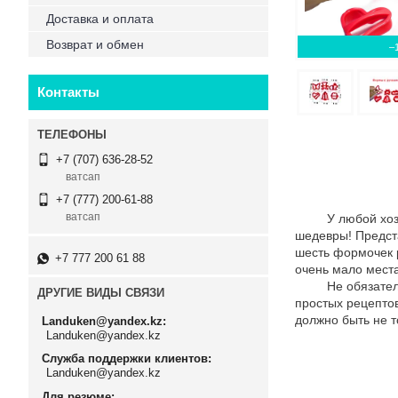
Доставка и оплата
Возврат и обмен
–
Контакты
+7 (707) 636-28-52
ватсап
+7 (777) 200-61-88
ватсап
У любой хозяйки
шедевры! Предс
шесть формочек р
+7 777 200 61 88
очень мало места
Не обязательно 
ДРУГИЕ ВИДЫ СВЯЗИ
простых рецептов
должно быть не т
Landuken@yandex.kz
Landuken@yandex.kz
Служба поддержки клиентов
Landuken@yandex.kz
Для резюме