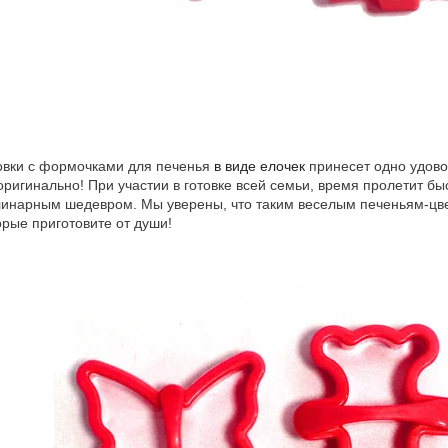
и с формочками для печенья
в виде елочек
принесет одно удово
оригинально! При участии в готовке всей семьи, время пролетит б
линарным шедевром. Мы уверены, что таким веселым печеньям-цвет
орые приготовите от души!