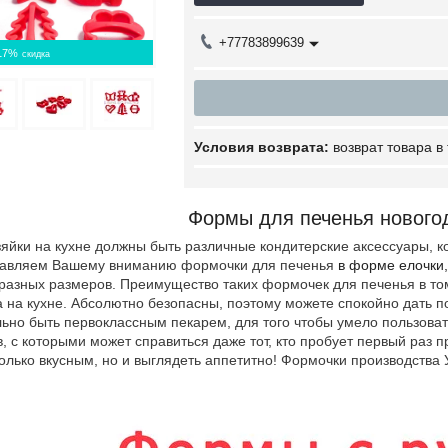
+77783899639
17%
возврат товара в
Формы для печенья новогод
 на кухне должны быть различные кондитерские аксессуары, кот
тавляем Вашему вниманию формочки для печенья
в форме елочки,
азных размеров. Преимущество таких формочек для печенья в том, 
 на кухне. Абсолютно безопасны, поэтому можете спокойно дать по
быть первоклассным пекарем, для того чтобы умело пользовать
, с которыми может справиться даже тот, кто пробует первый раз п
олько вкусным, но и выглядеть аппетитно! Формочки производства