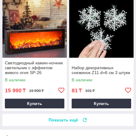
Светодиодный камин-ночник
светильник с эффектом
Набор декоративных
живого огня SP-26
снежинок Z11 d=6 см 3 штуки
В наличии
В наличии
15 990
81
₸
₸
19 990 ₸
101 ₸
Купить
Купить
Показать ещё