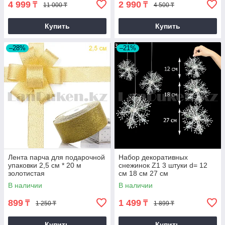
4 999
2 990
₸
₸
11 000 ₸
4 500 ₸
Купить
Купить
–28%
–21%
Лента парча для подарочной
Набор декоративных
упаковки 2,5 см * 20 м
снежинок Z1 3 штуки d= 12
золотистая
см 18 см 27 см
В наличии
В наличии
899
1 499
₸
₸
1 250 ₸
1 899 ₸
Купить
Купить