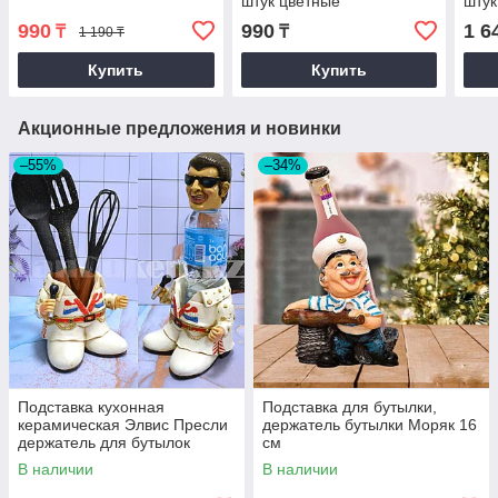
штук цветные
штук
990
990
1 6
₸
₸
1 190 ₸
Купить
Купить
Акционные предложения и новинки
–55%
–34%
Подставка кухонная
Подставка для бутылки,
керамическая Элвис Пресли
держатель бутылки Моряк 16
держатель для бутылок
см
В наличии
В наличии