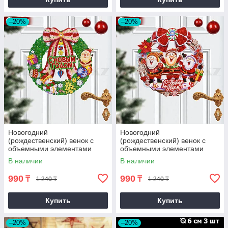
–20%
–20%
Новогодний
Новогодний
(рождественский) венок с
(рождественский) венок с
объемными элементами
объемными элементами
d=30 Колокол
d=30 Три Санты
В наличии
В наличии
990
990
₸
₸
1 240 ₸
1 240 ₸
Купить
Купить
–20%
–20%