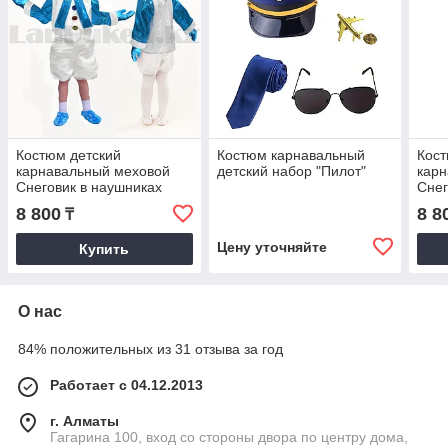
Костюм детский
Костюм карнавальный
Кост
карнавальный меховой
детский набор "Пилот"
кар
Снеговик в наушниках
Снег
меховой
мех
8 800
8 8
₸
Цену уточняйте
Купить
О нас
84% положительных из 31 отзыва за год
Работает с 04.12.2013
г. Алматы
Гагарина 100, вход со стороны двора по центру дома,