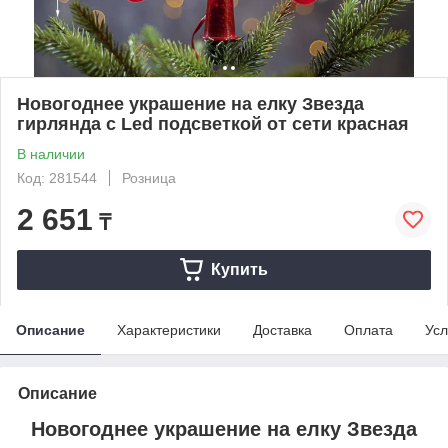
Новогоднее украшение на елку Звезда
гирлянда с Led подсветкой от сети красная
В наличии
Код: 281544
Розница
2 651
₸
Купить
Описание
Характеристики
Доставка
Оплата
Усл
Описание
Новогоднее украшение на елку Звезда