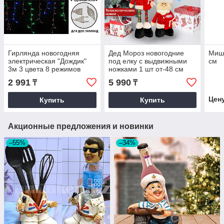
Гирлянда новогодняя
Дед Мороз новогодние
Миш
электрическая "Дождик"
под елку с выдвижными
см
3м 3 цвета 8 режимов
ножками 1 шт от-48 см
до-58 см музыкальная
2 991
5 990
₸
₸
OZGESHE красный
Цен
Купить
Купить
Акционные предложения и новинки
–55%
–34%