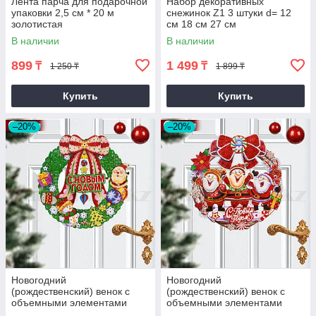
Лента парча для подарочной
Набор декоративных
упаковки 2,5 см * 20 м
снежинок Z1 3 штуки d= 12
золотистая
см 18 см 27 см
В наличии
В наличии
899
1 499
₸
₸
1 250 ₸
1 899 ₸
Купить
Купить
–20%
–20%
Новогодний
Новогодний
(рождественский) венок с
(рождественский) венок с
объемными элементами
объемными элементами
d=30 Колокол
d=30 Три Санты