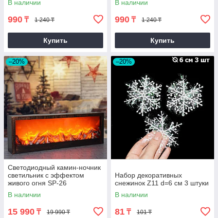
В наличии
В наличии
990
990
₸
₸
1 240 ₸
1 240 ₸
Купить
Купить
–20%
–20%
Светодиодный камин-ночник
светильник с эффектом
Набор декоративных
живого огня SP-26
снежинок Z11 d=6 см 3 штуки
В наличии
В наличии
15 990
81
₸
₸
19 990 ₸
101 ₸