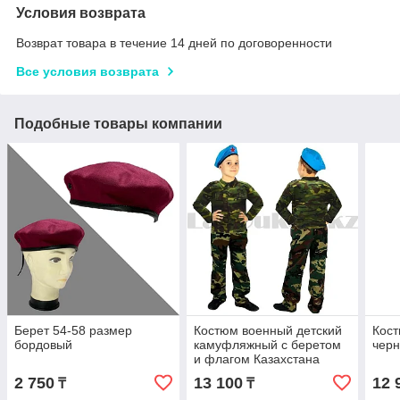
Условия возврата
Возврат товара в течение 14 дней по договоренности
Все условия возврата
Подобные товары компании
Берет 54-58 размер
Костюм военный детский
Кос
бордовый
камуфляжный с беретом
чер
и флагом Казахстана
зеленый
2 750
13 100
12 
₸
₸