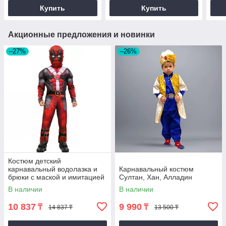
Купить
Купить
Акционные предложения и новинки
–27%
–26%
Костюм детский
карнавальный водолазка и
Карнавальный костюм
брюки с маской и имитацией
Султан, Хан, Алладин
мускулов для мальчиков
В наличии
В наличии
Дэдпул Deadpool
10 837
9 990
₸
₸
14 837 ₸
13 500 ₸