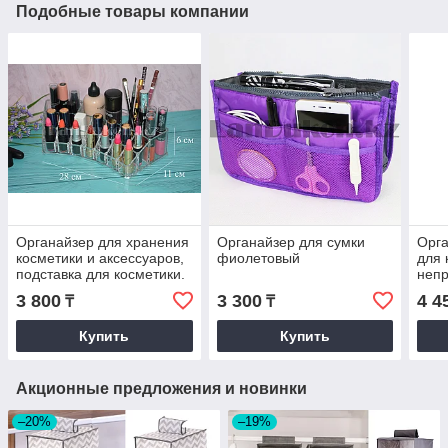
Подобные товары компании
Органайзер для хранения
Органайзер для сумки
Орг
косметики и аксессуаров,
фиолетовый
для 
подставка для косметики.
неп
200387
фио
3 800
3 300
4 4
₸
₸
Купить
Купить
Акционные предложения и новинки
–20%
–19%