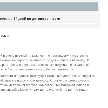
 течение 14 дней
по договоренности
томат
й и очень прочный, а главное - по настоящему качественно
ленный зонт-трость защитит от дождя и снега в непогоду. В
уар встроена полуавтоматическая конструкция, благодаря ей
егко и быстро открывается и удобно складывается
ести зонт в подарок тоже будет отличной идеей, таким подарком
обрадовать подругу или девушку. Строгая расцветка классно
ет как деловой аксессуар, Качественный материал купола и
ство спицей обеспечит вам долгую службу на долгие годы.