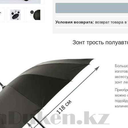
возврат товара в
Зонт трость полуав
Большо
изготов
аксесс
зонт л
Приобр
можно 
подойд
количе