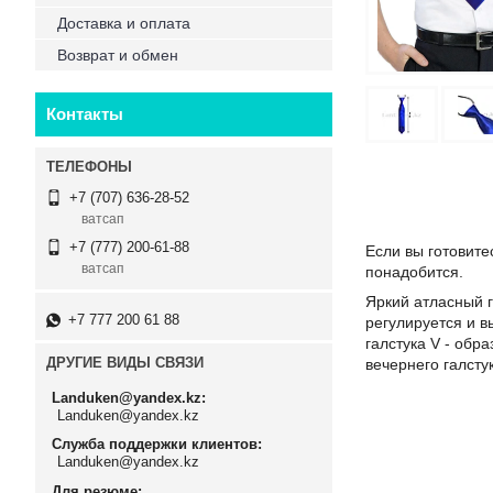
Доставка и оплата
Возврат и обмен
Контакты
+7 (707) 636-28-52
ватсап
+7 (777) 200-61-88
Если вы готовите
ватсап
понадобится.
Яркий атласный 
+7 777 200 61 88
регулируется и в
галстука V - обр
ДРУГИЕ ВИДЫ СВЯЗИ
вечернего галсту
Landuken@yandex.kz
Landuken@yandex.kz
Служба поддержки клиентов
Landuken@yandex.kz
Для резюме