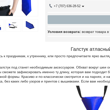
+7 (707) 636-28-52
возврат товара в
Галстук атласн
сь к праздникам, к утреннику, или просто предпочитаете ярко выгляд
галстук под станет необходимым аксессуаром. Обхват вокруг шеи 
ы сможете зафиксировать именно ту длину, которая вам подходит 
азной формы. Красиво и по-классически смотрится и на парнях, и 
ка, без каких либо узоров и принтов с вышивками. Если вам необход