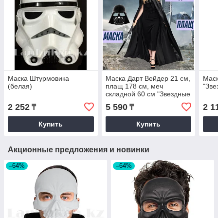
Маска Штурмовика
Маска Дарт Вейдер 21 см,
Маск
(белая)
плащ 178 см, меч
"Зве
складной 60 см "Звездные
войны" набор 3 в 1
2 252
5 590
2 1
₸
₸
Купить
Купить
Акционные предложения и новинки
–64%
–64%