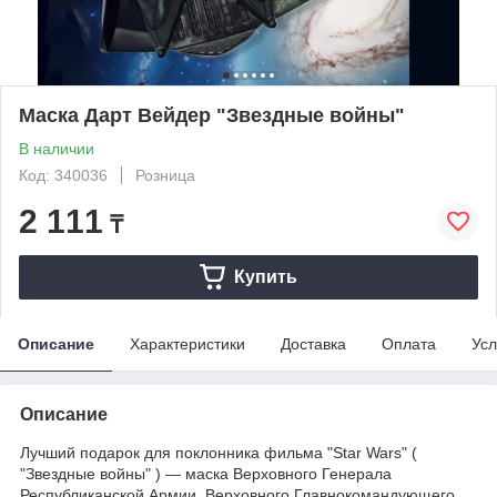
Маска Дарт Вейдер "Звездные войны"
В наличии
Код: 340036
Розница
2 111
₸
Купить
Описание
Характеристики
Доставка
Оплата
Усл
Описание
Лучший подарок для поклонника фильма "Star Wars" (
"Звездные войны" ) ― маска Верховного Генерала
Республиканской Армии, Верховного Главнокомандующего