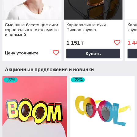
Смешные блестящие очки
Карнавальные очки
Карн
карнавальные с фламинго
Пивная кружка
круж
и пальмой
1 151
1 4
₸
Цену уточняйте
Купить
Акционные предложения и новинки
–22%
–22%