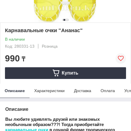
Карнавальные очки "Ананас"
В наличии
Код: 280331-13
Розница
990
₸
Купить
Описание
Характеристики
Доставка
Оплата
Усл
Описание
Вы любите удивлять друзей или знакомых
необычным образом???! Тогда приобретайте
карнавальные очки
в сочной форме тропического