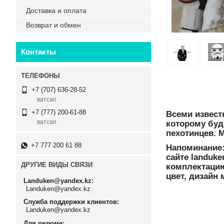
Доставка и оплата
Возврат и обмен
Контакты
+7 (707) 636-28-52
ватсап
+7 (777) 200-61-88
Всеми извес
ватсап
которому буд
пехотинцев. 
+7 777 200 61 88
Напоминание
сайте landuk
ДРУГИЕ ВИДЫ СВЯЗИ
комплектацию
цвет, дизайн
Landuken@yandex.kz
Landuken@yandex.kz
Служба поддержки клиентов
Landuken@yandex.kz
Для резюме