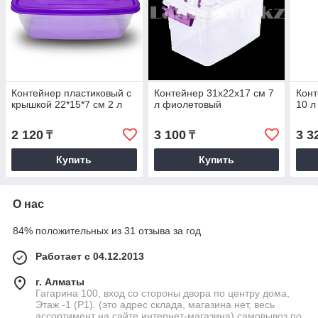
Контейнер пластиковый с
Контейнер 31х22х17 см 7
Конт
крышкой 22*15*7 см 2 л
л фиолетовый
10 л
2 120
3 100
3 3
₸
₸
Купить
Купить
О нас
84% положительных из 31 отзыва за год
Работает с 04.12.2013
г. Алматы
Гагарина 100, вход со стороны двора по центру дома,
Этаж -1 (P1). (это адрес склада, магазина нет, весь
ассортимент на сайте интернет-магазина) самовывоз по