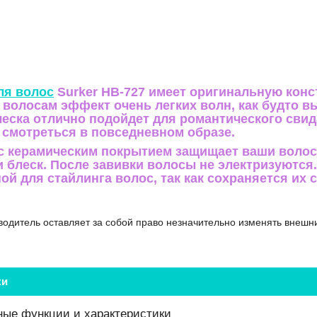
ля волос
Surker HB-727 имеет оригинальную конс
 волосам эффект очень легких волн, как будто вы
ческа отлично подойдет для романтического свида
 смотреться в повседневном образе.
с керамическим покрытием защищает ваши волос
и блеск. После завивки волосы не электризуются
й для стайлинга волос, так как сохраняется их 
водитель оставляет за собой право незначительно изменять внешн
ки
ые функции и характеристики