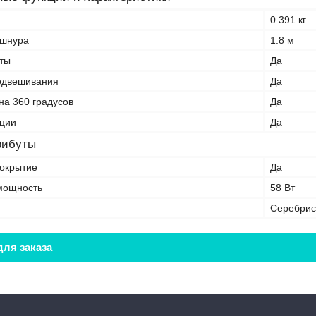
0.391 кг
 шнура
1.8 м
ты
Да
одвешивания
Да
на 360 градусов
Да
ации
Да
рибуты
окрытие
Да
мощность
58 Вт
Серебрис
ля заказа