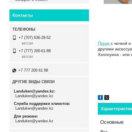
Контакты
+7 (707) 636-28-52
Парик
с челкой и
ватсап
другими аксессуа
+7 (777) 200-61-88
Хэллоуина - или 
ватсап
+7 777 200 61 88
ДРУГИЕ ВИДЫ СВЯЗИ
Landuken@yandex.kz
Landuken@yandex.kz
Служба поддержки клиентов
Характеристи
Landuken@yandex.kz
Для резюме
Landuken@yandex.kz
Основные
Вес