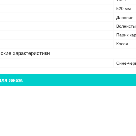
520 мм
Длинная
с
Волнисты
Парик ка
Косая
ские характеристики
Сине-чер
ля заказа