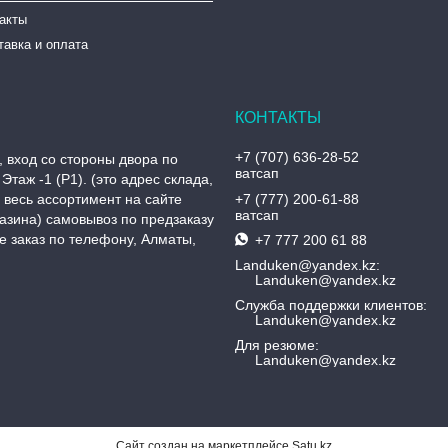
такты
тавка и оплата
+7 (707) 636-28-52
, вход со стороны двора по
ватсап
Этаж -1 (P1). (это адрес склада,
, весь ассортимент на сайте
+7 (777) 200-61-88
ватсап
азина) самовывоз по предзаказу
 заказ по телефону, Алматы,
+7 777 200 61 88
Landuken@yandex.kz
Landuken@yandex.kz
Служба поддержки клиентов
Landuken@yandex.kz
Для резюме
Landuken@yandex.kz
Сайт создан на маркетплейсе
Satu.kz