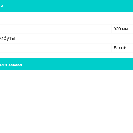
ки
920 мм
рибуты
Белый
ля заказа