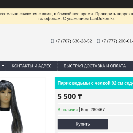
ательно свяжется с вами, в ближайшее время. Проверить коррект
телефонам. С уважением LanDuken.kz
+7 (707) 636-28-52
+7 (777) 200-61
КОНТАКТЫ И АДРЕС
БЫСТРАЯ ДОСТАВКА И ОПЛАТА
Парик ведьмы с челкой 92 см сед
5 500 ₸
В наличии
Код:
280467
Купить